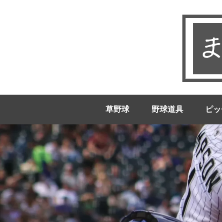
草野球
野球道具
ピッ