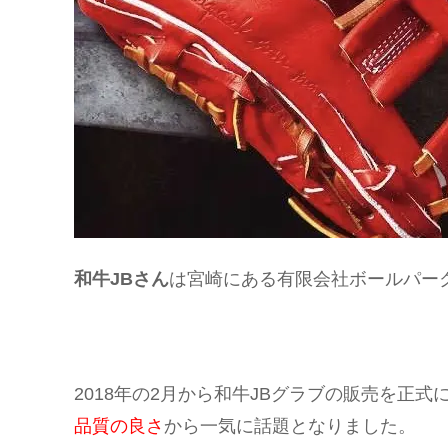
和牛
JB
さん
は宮崎にある有限会社ボールパー
2018
年の
2
月から和牛
JB
グラブの販売を正式
品質の良さ
から一気に話題となりました。