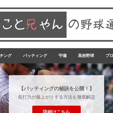
チング
バッティング
守備
高校野球
プ
【バッティングの秘訣を公開！】
長打力が爆上がりする方法を徹底解説
詳細はこちら