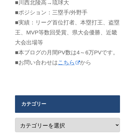
■川西北陵高→琉球大
■ポジション：三塁手/外野手
■実績：リーグ首位打者、本塁打王、盗塁
王、MVP等数回受賞、県大会優勝、近畿
大会出場等
■本ブログの月間PV数は4～6万PVです。
■お問い合わせは
こちら
から
カテゴリー