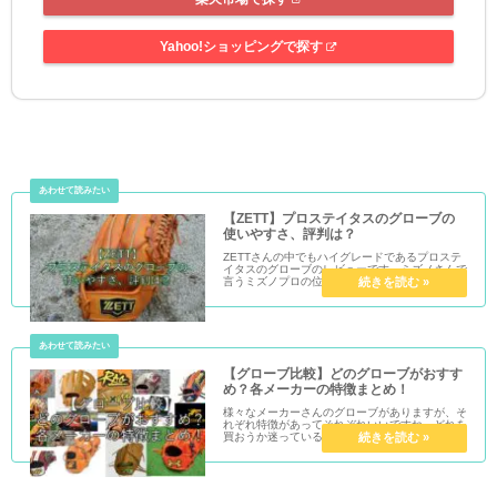
Yahoo!ショッピングで探す
【ZETT】プロステイタスのグローブの
使いやすさ、評判は？
ZETTさんの中でもハイグレードであるプロステ
イタスのグローブのレビューです。ミズノさんで
言うミズノプロの位置にあるこの最高グレードの
プロステイタスですが、どのくらい良いグローブ
なんでしょうか？革質や、作り込み等も合わせて
紹介します。
【グローブ比較】どのグローブがおすす
め？各メーカーの特徴まとめ！
様々なメーカーさんのグローブがありますが、そ
れぞれ特徴があってそれぞれいいですね。どれを
買おうか迷っている人はぼくの個人的な意見では
ありますが、情報をまとめますので参考にしてい
ただけたらと思います。というわけでおすすめの
グローブメーカーにつ...