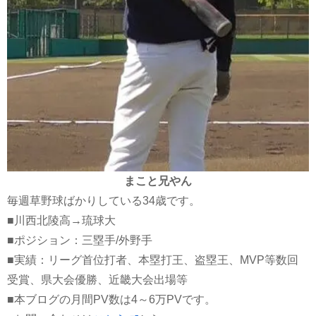
まこと兄やん
毎週草野球ばかりしている34歳です。
■川西北陵高→琉球大
■ポジション：三塁手/外野手
■実績：リーグ首位打者、本塁打王、盗塁王、MVP等数回
受賞、県大会優勝、近畿大会出場等
■本ブログの月間PV数は4～6万PVです。