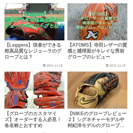
【Leggera】信者ができる
【ATOMS】寺田レザーの質
程高品質なレジェ―ラのグ
感と捕球面がキレイな男前
ローブとは？
グローブのレビュー
2021.11.16
2021.11.16
【グローブのカスタマイ
【NIKEのグローブレビュー
ズ】オーダーする人必見！
２】シグネチャーモデル中
各名称とおすすめ
村紀洋モデルのグローブの
特徴とは？