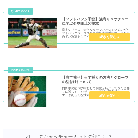
【ソフトバンク甲斐】強肩キャッチャー
に学ぶ盗塁阻止の極意
日本シリーズで大きなキーマンとなているのがソ
フトバンクホークスの甲斐拓也選手です。足を絡
めてた攻撃をしてくる広島カープに対し、その強
肩でことごとく盗塁を阻止しています。足を封じ
られた広島は『らしさ』が出せず苦戦をしていま
すね。この甲斐拓也選...
【当て捕り】当て捕りの方法とグローブ
の型付けについて
内野手の捕球技術として何度か紹介してきた当捕
りに関してですが、中には当捕り否定派もいま
す。まあ色んな技術があり、全てが万人の体に適
しているというわけではないので当然でしょう。
ではそんな当捕りの注意すべき点や当て捕りに適
したグローブの型付けに...
ZETTのキャッチャーミットの評判は？