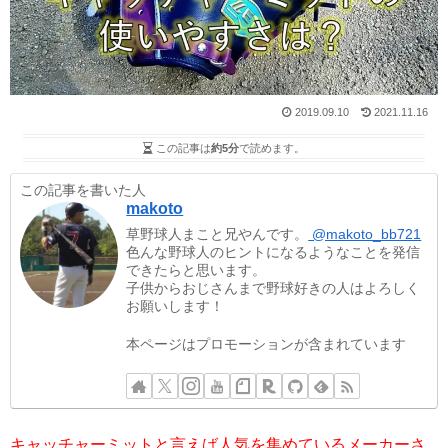
2019.09.10
2021.11.16
この記事は
約5分
で読めます。
この記事を書いた人
makoto
草野球人まこと兄やんです。
@makoto_bb721
色んな野球人のヒントになるようなことを発信
できたらと思います。
子供からおじさんまで野球好きの人はよろしく
お願いします！
本ページはプロモーションが含まれています
キャッチャーミットと言えば人気を集めているメーカーさ