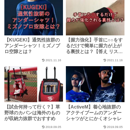
【KUGEKI】通気性抜群の
【握力強化】手首に○○をす
アンダーシャツ！ミズノプ
るだけで簡単に握力が上が
ロ空隙とは？
る裏技とは？【答え リスト
ガード】
2021.11.16
2021.11.16
【試合何持って行く？】草
【ActiveM】着心地抜群の
野球のカバンは海外のもの
アクテイブームのアンダー
が収納力抜群でおすすめ
シャツがとにかくオシャレ
2019.09.05
2019.09.05