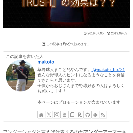
2019.07.05
2019.09.05
この記事は
約5分
で読めます。
この記事を書いた人
makoto
草野球人まこと兄やんです。
@makoto_bb721
色んな野球人のヒントになるようなことを発信
できたらと思います。
子供からおじさんまで野球好きの人はよろしく
お願いします！
本ページはプロモーションが含まれています
アンダーシャツと言えば代表するのが
アンダーアーマー
さ