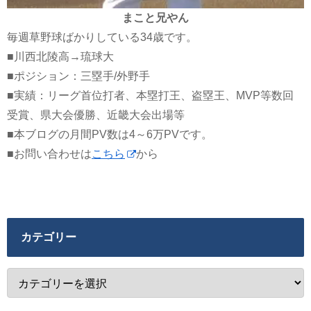
まこと兄やん
毎週草野球ばかりしている34歳です。
■川西北陵高→琉球大
■ポジション：三塁手/外野手
■実績：リーグ首位打者、本塁打王、盗塁王、MVP等数回
受賞、県大会優勝、近畿大会出場等
■本ブログの月間PV数は4～6万PVです。
■お問い合わせは
こちら
から
カテゴリー