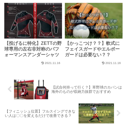
【投げるに特化】ZETTの野
【かっこつけ？？】軟式に
球専用の左右非対称のパフ
フェイスガードやエルボー
ォーマンスアンダーシャツ
ガードは必要ない？？
2021.11.16
2021.11.16
【試合何持って行く？】草野球のカバンは
海外のものが収納力抜群でおすすめ
【フィニッシュ位置】フルスイングできな
い人は〇〇を変えるだけで改善できる？