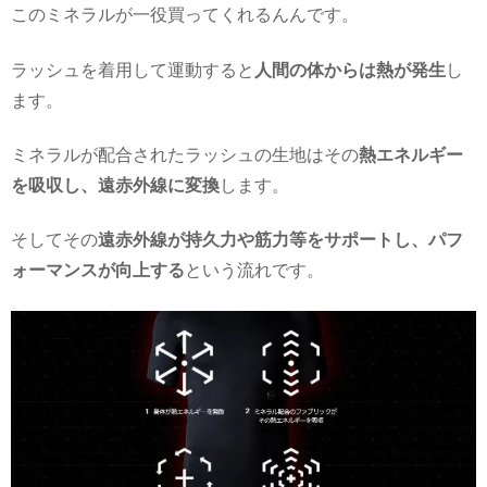
このミネラルが一役買ってくれるんんです。
ラッシュを着用して運動すると
人間の体からは熱が発生
し
ます。
ミネラルが配合されたラッシュの生地はその
熱エネルギー
を吸収し、遠赤外線に変換
します。
そしてその
遠赤外線が持久力や筋力等をサポートし、パフ
ォーマンスが向上する
という流れです。