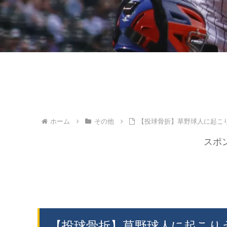
ホーム
その他
【投球骨折】草野球人に起こ
スポ
【投球骨折】草野球人に起こり