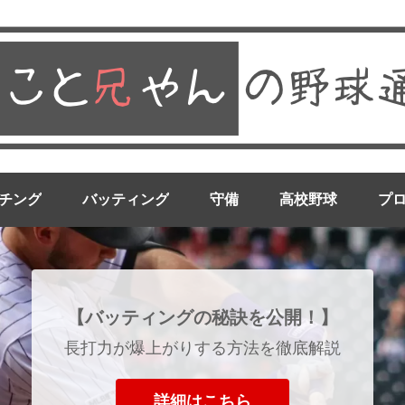
チング
バッティング
守備
高校野球
プ
【バッティングの秘訣を公開！】
長打力が爆上がりする方法を徹底解説
詳細はこちら