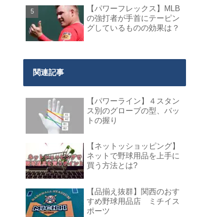
【パワーフレックス】MLB
の強打者が手首にテーピン
グしているものの効果は？
関連記事
【パワーライン】４スタン
ス別のグローブの型、バッ
トの握り
【ネットッショッピング】
ネットで野球用品を上手に
買う方法とは?
【品揃え抜群】関西のおす
すめ野球用品店 ミチイス
ポーツ