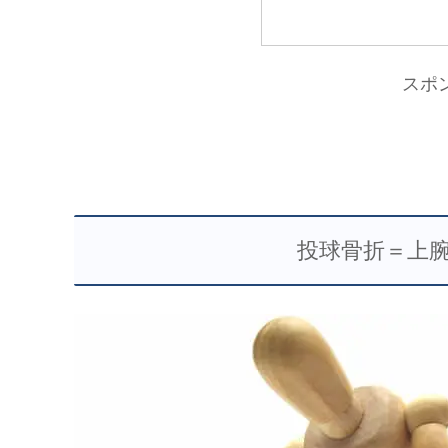
スポ
投球骨折＝上