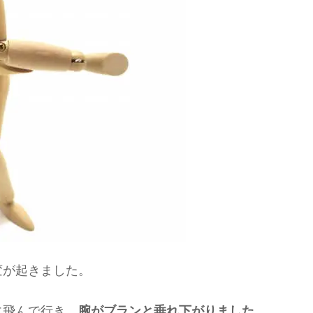
変が起きました。
に飛んで行き、
腕がブランと垂れ下がりました
。