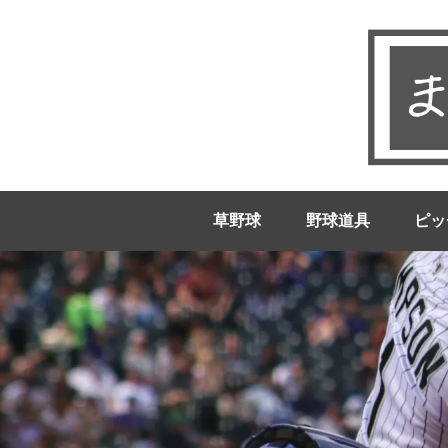
草野球
野球道具
ピッ