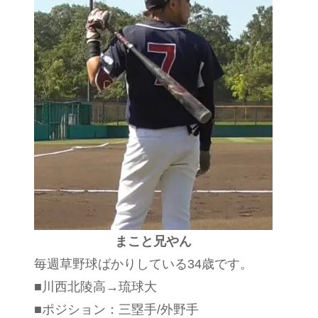
まこと兄やん
毎週草野球ばかりしている34歳です。
■川西北陵高→琉球大
■ポジション：三塁手/外野手