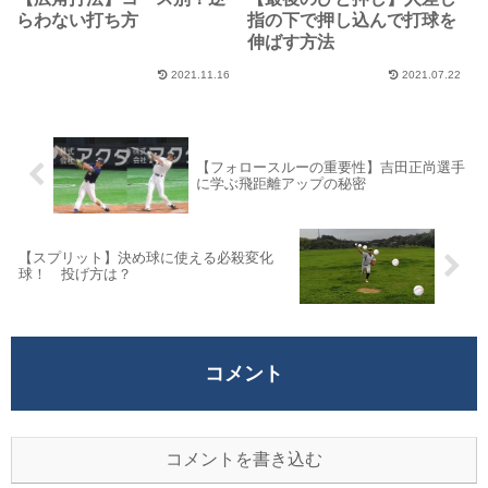
らわない打ち方
指の下で押し込んで打球を
伸ばす方法
2021.11.16
2021.07.22
【フォロースルーの重要性】吉田正尚選手
に学ぶ飛距離アップの秘密
【スプリット】決め球に使える必殺変化
球！ 投げ方は？
コメント
コメントを書き込む