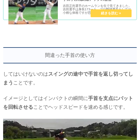
吉田正尚選手のホームランを生で見てきました。
吉田選手は身長173㎝と、プロ野球選手としては
小柄な体格ですが恐ろしい打球を放ちます。大柄
な選手や外国人選手を差し置いて四番に座り、と
んでもない飛距離のホームランを打ちます。その
秘密はなんと言って...
間違った手首の使い方
してはいけないのは
スイングの途中で手首を返し切ってし
まう
ことです。
イメージとしてはインパクトの瞬間に
手首を支点にバット
を回転させる
ことでヘッドスピードを速める感じです。