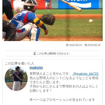
2018.09.14
2019.08.29
この記事は
約3分
で読めます。
この記事を書いた人
makoto
草野球人まこと兄やんです。
@makoto_bb721
色んな野球人のヒントになるようなことを発信
できたらと思います。
子供からおじさんまで野球好きの人はよろしく
お願いします！
本ページはプロモーションが含まれています