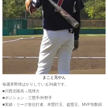
まこと兄やん
毎週草野球ばかりしている34歳です。
■川西北陵高→琉球大
■ポジション：三塁手/外野手
■実績：リーグ首位打者、本塁打王、盗塁王、MVP等数回