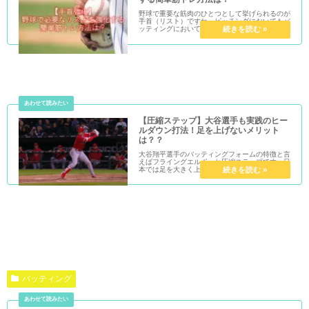
野球で重要な筋肉のひとつとして挙げられるのが
手首（リスト）ですね。ピッチングにおいてもバ
ッティングにおいてもリストが強ければパワーを
生み出せることは間違いないです。簡単に手首を
鍛えるトレーニング方法について紹介します。
【圧縮ステップ】大谷選手も実践のヒー
ルダウン打法！足を上げないメリット
は？？
大谷翔平選手のバッティングフォームの特徴と言
えばフライングエルボーと圧縮ステップです。日
本では足を大きく上げたりすり足のウェイトシフ
トがまだ主流ですが、メジャーリーグではこの圧
縮ステップの選手が多いかと思います。さらに踵
を浮かすヒールダウン...
バッティング