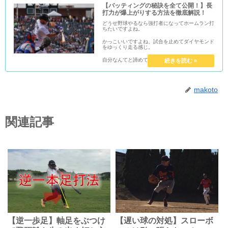
【バッティングの秘訣を全て公開！】長
打力が爆上がりする方法を徹底解説！
どうせ野球やるなら強打者になってホームラン打
ちたいですよね。
かっこいいですよね、試合を止めてダイヤモンド
をゆっくり走る感じ。
自分なんてと諦めている人もいるかもしれません
が、絶対そんなことはありません。
ということで、今回は長打が打てるバッテイング
についてです！
makoto
関連記事
【逆一歩足】軸足をぶつけ
【遅い球の対処】スローボ