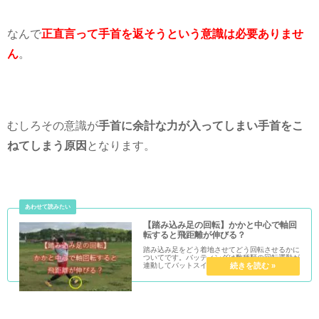
なんで
正直言って手首を返そうという意識は必要ありませ
ん
。
むしろその意識が
手首に余計な力が入ってしまい手首をこ
ねてしまう原因
となります。
【踏み込み足の回転】かかと中心で軸回
転すると飛距離が伸びる？
踏み込み足をどう着地させてどう回転させるかに
ついてです。バッティングは数種類の回転運動が
連動してバットスイングになりますので、その1
つがおかしくなると他も影響してきます。踏み込
み足をかかとを中心に回転させることでどういっ
た効果があるでしょう...