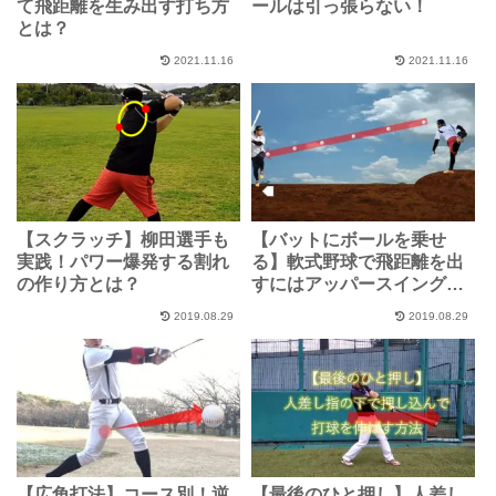
て飛距離を生み出す打ち方
ールは引っ張らない！
とは？
2021.11.16
2021.11.16
【スクラッチ】柳田選手も
【バットにボールを乗せ
実践！パワー爆発する割れ
る】軟式野球で飛距離を出
の作り方とは？
すにはアッパースイングが
一番？
2019.08.29
2019.08.29
【広角打法】コース別！逆
【最後のひと押し】人差し