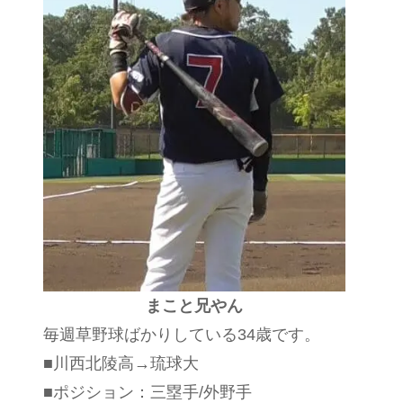
まこと兄やん
毎週草野球ばかりしている34歳です。
■川西北陵高→琉球大
■ポジション：三塁手/外野手