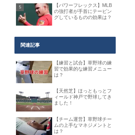
【パワーフレックス】MLB
の強打者が手首にテーピン
グしているものの効果は？
関連記事
【練習と試合】草野球の練
習で効果的な練習メニュー
は？
【天然芝】ほっともっとフ
ィールド神戸で野球してき
ました！
【チーム運営】草野球チー
ムの上手なマネジメントと
は？