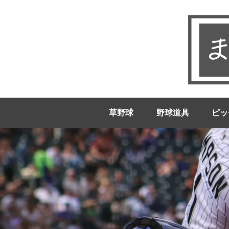
草野球
野球道具
ピッ