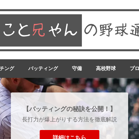
チング
バッティング
守備
高校野球
プ
【バッティングの秘訣を公開！】
長打力が爆上がりする方法を徹底解説
詳細はこちら