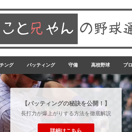
チング
バッティング
守備
高校野球
プ
【バッティングの秘訣を公開！】
長打力が爆上がりする方法を徹底解説
詳細はこちら