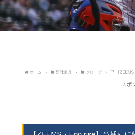
ホーム
野球道具
グローブ
【ZEEM
スポ
【ZEEMS・Epo rise】当