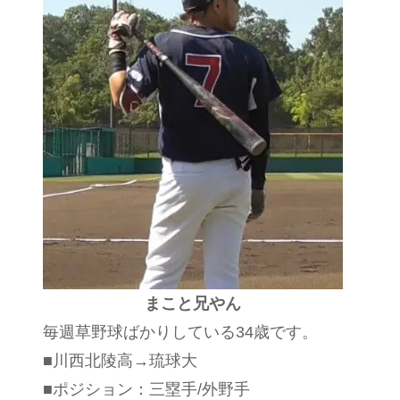
まこと兄やん
毎週草野球ばかりしている34歳です。
■川西北陵高→琉球大
■ポジション：三塁手/外野手