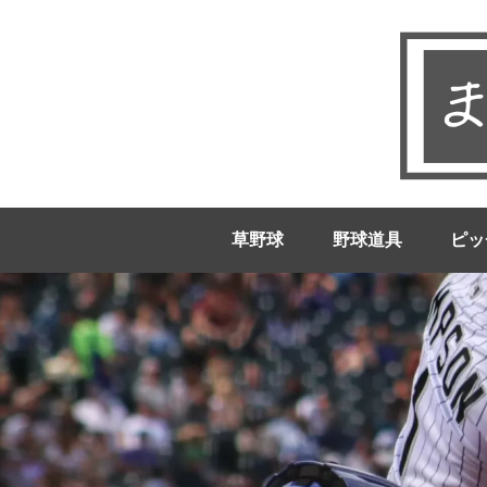
草野球
野球道具
ピッ