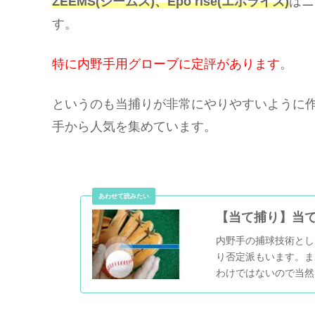
ZEEMS(ジームス)、Epo rise(エポライズ)
はニ
す。
特に内野手用グローブに定評があります
。
というのも当捕りが非常にやりやすいように
手から人気を集めています。
【当て捕り】当
内野手の捕球技術とし
り否定派もいます。ま
わけではないので当然
適したグローブの型付け