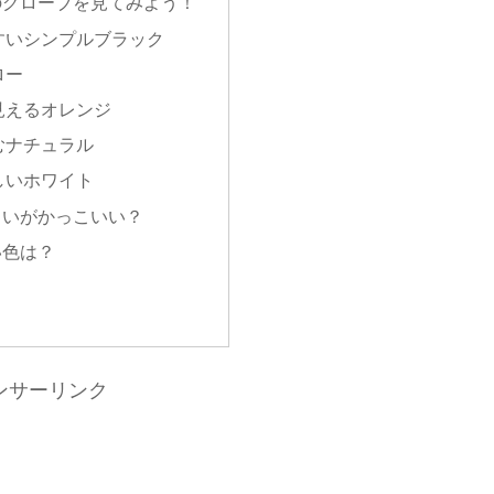
のグローブを見てみよう！
すいシンプルブラック
ロー
見えるオレンジ
むナチュラル
しいホワイト
らいがかっこいい？
い色は？
ンサーリンク