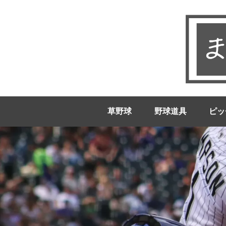
草野球
野球道具
ピッ