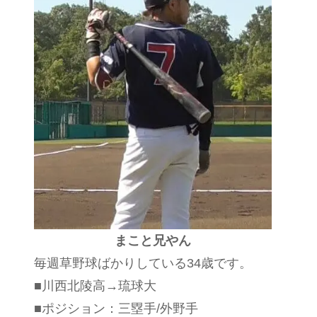
まこと兄やん
毎週草野球ばかりしている34歳です。
■川西北陵高→琉球大
■ポジション：三塁手/外野手