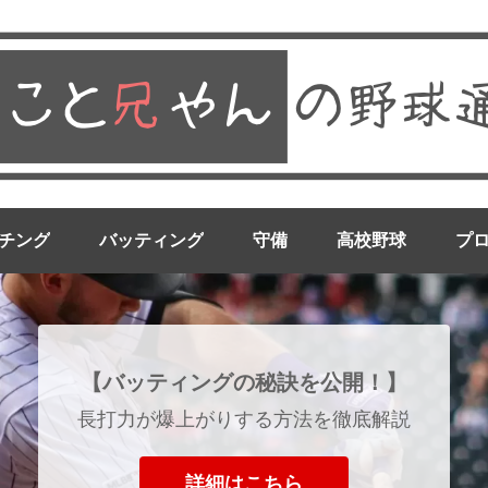
チング
バッティング
守備
高校野球
プ
【バッティングの秘訣を公開！】
長打力が爆上がりする方法を徹底解説
詳細はこちら