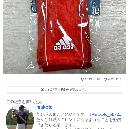
2019.02.01
2021.11.16
この記事は
約3分
で読めます。
この記事を書いた人
makoto
草野球人まこと兄やんです。
@makoto_bb721
色んな野球人のヒントになるようなことを発信
できたらと思います。