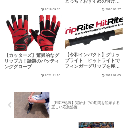
どっち？おすすめの付け方
とその効果とは？
2019.09.05
2020.03.27
【令和インパクト】グリッ
【カッターズ】驚異的なグ
プライト ヒットライトで
リップ力！話題のバッティ
フィンガーグリップを極め
ンググローブ
ろ！
2021.11.16
2019.09.05
【RICE処置】完治までの期間を短縮する
正しい応急処置