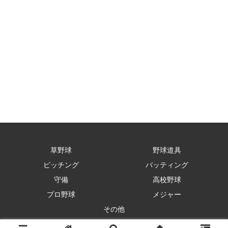
草野球
野球道具
ピッチング
バッティング
守備
高校野球
プロ野球
メジャー
その他
© 2017-2026 まこと兄やんの野球通信.