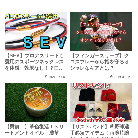
【SEV】プロアスリートも
【フィンガースリーブ】ク
愛用のスポーツネックレス
ロスプレーから指を守るオ
を体感！効果なし！？口コ
シャレなギアとは？
ミ・評判は？
2020.05.06
2019.09.05
【男前！】革色復活！トリ
【リストバンド】草野球選
ートメントオイル 濃革
手必須アイテム！両腕片腕