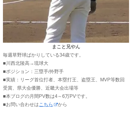
まこと兄やん
毎週草野球ばかりしている34歳です。
■川西北陵高→琉球大
■ポジション：三塁手/外野手
■実績：リーグ首位打者、本塁打王、盗塁王、MVP等数回
受賞、県大会優勝、近畿大会出場等
■本ブログの月間PV数は4～6万PVです。
■お問い合わせは
こちら
から