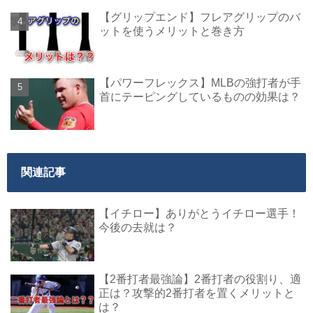
【グリップエンド】フレアグリップのバ
ットを使うメリットと巻き方
【パワーフレックス】MLBの強打者が手
首にテーピングしているものの効果は？
関連記事
【イチロー】ありがとうイチロー選手！
今後の去就は？
【2番打者最強論】2番打者の役割り、適
正は？攻撃的2番打者を置くメリットと
は？