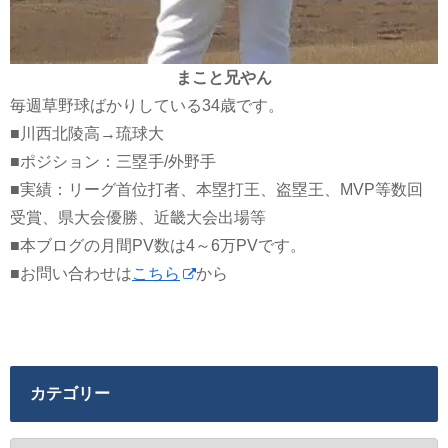
まこと兄やん
毎週草野球ばかりしている34歳です。
■川西北陵高→琉球大
■ポジション：三塁手/外野手
■実績：リーグ首位打者、本塁打王、盗塁王、MVP等数回
受賞、県大会優勝、近畿大会出場等
■本ブログの月間PV数は4～6万PVです。
■お問い合わせは
こちら
から
カテゴリー