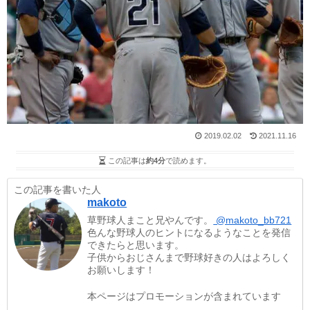
2019.02.02
2021.11.16
この記事は
約4分
で読めます。
この記事を書いた人
makoto
草野球人まこと兄やんです。
@makoto_bb721
色んな野球人のヒントになるようなことを発信
できたらと思います。
子供からおじさんまで野球好きの人はよろしく
お願いします！
本ページはプロモーションが含まれています