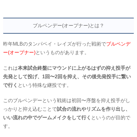
ブルペンデー(オープナー)とは？
昨年MLBのタンパベイ・レイズが行った戦術で
ブルペンデ
ー(オープナー)
というものがあります。
これは
本来試合終盤にマウンドに上がるはずの抑え投手が
先発として投げ、1回〜2回を抑え、その後先発投手に繋い
で行く
という特殊な継投です。
このブルペンデーという戦術は初回〜序盤を抑え投手がし
っかりと抑え込むことで
試合の流れやリズムを作り出し、
いい流れの中でゲームメイクをして行く
というのが目的で
す。