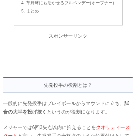
草野球にも活かせるブルペンデー(オープナー)
まとめ
スポンサーリンク
先発投手の役割とは？
一般的に先発投手はプレイボールからマウンドに立ち、
試
合の大半を投げ抜く
というのが役割になります。
メジャーでは6回3失点以内に抑えることを
クオリティース
タート
と言い、先発投手の合格点のような位置付けとして