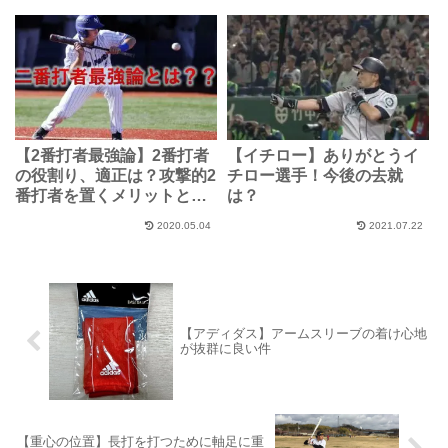
【2番打者最強論】2番打者
【イチロー】ありがとうイ
の役割り、適正は？攻撃的2
チロー選手！今後の去就
番打者を置くメリットと
は？
は？
2020.05.04
2021.07.22
【アディダス】アームスリーブの着け心地
が抜群に良い件
【重心の位置】長打を打つために軸足に重