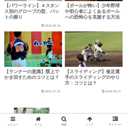
【パワーライン】４スタン
【ボールが怖い】少年野球
ス別のグローブの型、バッ
や初心者によくあるボール
トの握り
への恐怖心を克服する方法
2019.06.18
【ランナーの意識】塁上で
【スライディング】俊足選
かき回すためのコツとは？
手のスライディングのやり
方・コツとは？
2021.07.22
2019.09.17
【マナー違反？】草野球でマナーの悪いチ
ームにならないように知っておきたい暗黙
のルール
メニュー
ホーム
検索
トップ
サイドバー