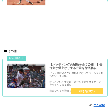
稼げるようになるかもしれませんよ！
その他
【バッティングの秘訣を全て公開！】長
打力が爆上がりする方法を徹底解説！
どうせ野球やるなら強打者になってホームラン打
ちたいですよね。
かっこいいですよね、試合を止めてダイヤモンド
をゆっくり走る感じ。
自分なんてと諦めている人もいるかもしれません
が、絶対そんなことはありません。
ということで、今回は長打が打てるバッテイング
についてです！
makoto