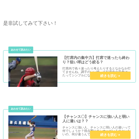
是非試してみて下さい！
【打席内の集中力】打席で迷ったら終わ
り？狙い球はどう絞る？
打席内で色々迷ったり考えたりするとなかなか打
てませんね。調子のいい時って打席内の思考はい
たってシンプルになっているはずです。その中で
も狙い球についてどう考えるかというのは非常に
重要なものです。狙い球の決め方についての考察
です。
【チャンス〇】チャンスに強い人と弱い
人に違いは？？
チャンスに強い人、チャンスに弱い人の違いって
何でしょうか？得点圏にランナーがいるのといな
いの、何が違うんでしょうか？その違いをしっか
り理解できればチャンスに一打が打てて、打点を