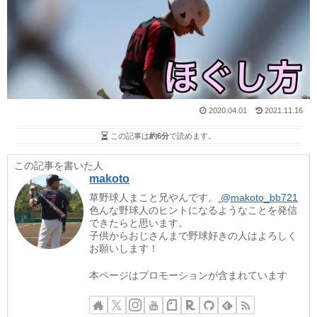
2020.04.01
2021.11.16
この記事は
約6分
で読めます。
この記事を書いた人
makoto
草野球人まこと兄やんです。
@makoto_bb721
色んな野球人のヒントになるようなことを発信
できたらと思います。
子供からおじさんまで野球好きの人はよろしく
お願いします！
本ページはプロモーションが含まれています