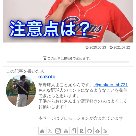
2020.03.23
2021.07.22
この記事は
約5分
で読めます。
この記事を書いた人
makoto
草野球人まこと兄やんです。
@makoto_bb721
色んな野球人のヒントになるようなことを発信
できたらと思います。
子供からおじさんまで野球好きの人はよろしく
お願いします！
本ページはプロモーションが含まれています