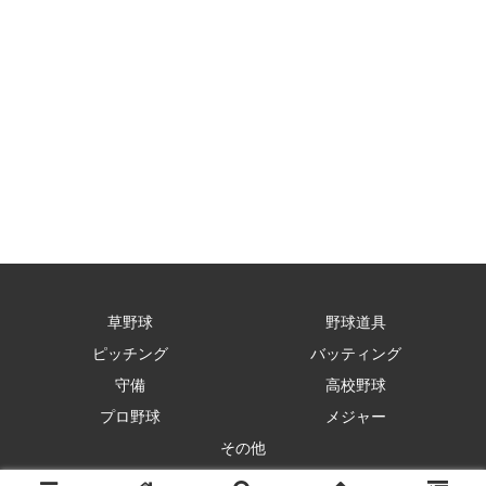
草野球
野球道具
ピッチング
バッティング
守備
高校野球
プロ野球
メジャー
その他
© 2017-2026 まこと兄やんの野球通信.