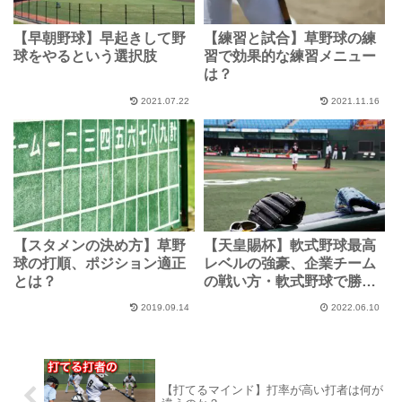
【早朝野球】早起きして野
【練習と試合】草野球の練
球をやるという選択肢
習で効果的な練習メニュー
は？
2021.07.22
2021.11.16
【スタメンの決め方】草野
【天皇賜杯】軟式野球最高
球の打順、ポジション適正
レベルの強豪、企業チーム
とは？
の戦い方・軟式野球で勝つ
方法とは？
2019.09.14
2022.06.10
【打てるマインド】打率が高い打者は何が