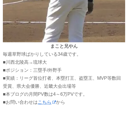
まこと兄やん
毎週草野球ばかりしている34歳です。
■川西北陵高→琉球大
■ポジション：三塁手/外野手
■実績：リーグ首位打者、本塁打王、盗塁王、MVP等数回
受賞、県大会優勝、近畿大会出場等
■本ブログの月間PV数は4～6万PVです。
■お問い合わせは
こちら
から