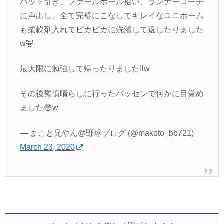
バット引き、ファールボール拾い、ランナーコーチ
に声出し、全て完璧にこなしてキレイなユニホーム
も柔軟剤入れてピカピカに洗濯して返したりました
w🤣
最大限に勉強して帰ったりました‼️w
その後鬱憤晴らしに行ったバッセンで何かに目覚め
ました😳w
— まこと兄やん@野球ブログ (@makoto_bb721)
March 23, 2020