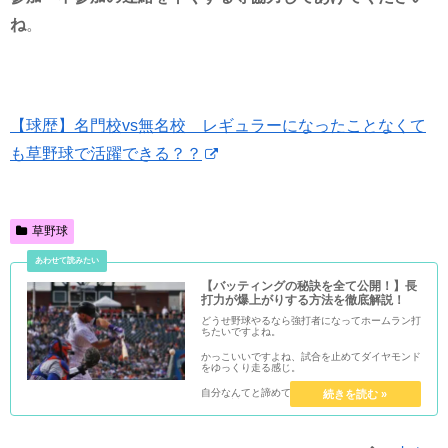
ね
。
【球歴】名門校vs無名校 レギュラーになったことなくて
も草野球で活躍できる？？
草野球
【バッティングの秘訣を全て公開！】長
打力が爆上がりする方法を徹底解説！
どうせ野球やるなら強打者になってホームラン打
ちたいですよね。
かっこいいですよね、試合を止めてダイヤモンド
をゆっくり走る感じ。
自分なんてと諦めている人もいるかもしれません
が、絶対そんなことはありません。
ということで、今回は長打が打てるバッテイング
についてです！