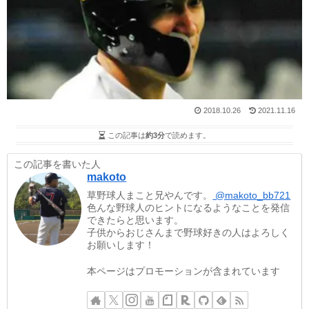
2018.10.26
2021.11.16
この記事は
約3分
で読めます。
この記事を書いた人
makoto
草野球人まこと兄やんです。
@makoto_bb721
色んな野球人のヒントになるようなことを発信
できたらと思います。
子供からおじさんまで野球好きの人はよろしく
お願いします！
本ページはプロモーションが含まれています