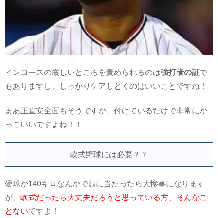
インコースの厳しいところを責められるのは
強打者の証
で
もありますし、しっかりケアしとくのはいいことですね！
まあ正直安全面もそうですが、付けているだけで非常にか
っこいいですよね！！
軟式野球には必要？？
硬球が140キロなんかで顔に当たったら大惨事になります
が、
軟式だったら大丈夫だろうと思っている方、そんなこ
とない
ですよ！