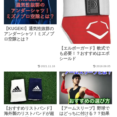
【KUGEKI】通気性抜群の
アンダーシャツ！ミズノプ
ロ空隙とは？
【エルボーガード】軟式で
も必要！？おすすめはエボ
シールド
2021.11.16
2019.09.05
【おすすめリストバンド】
【アームスリーブ】野球で
海外製のリストバンドが超
はどっちに付ける？？効果