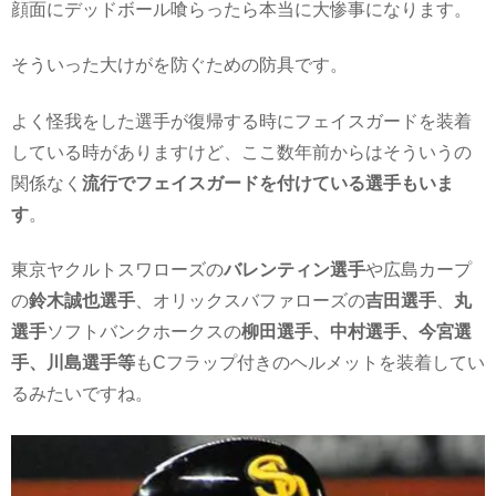
顔面にデッドボール喰らったら本当に大惨事になります。
そういった大けがを防ぐための防具です。
よく怪我をした選手が復帰する時にフェイスガードを装着
している時がありますけど、ここ数年前からはそういうの
関係なく
流行でフェイスガードを付けている選手もいま
す
。
東京ヤクルトスワローズの
バレンティン選手
や広島カープ
の
鈴木誠也選手
、オリックスバファローズの
吉田選手
、
丸
選手
ソフトバンクホークスの
柳田選手、中村選手、今宮選
手、川島選手等
もCフラップ付きのヘルメットを装着してい
るみたいですね。