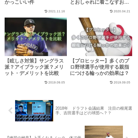
かっこいい件
とおしゃれに着こなすおす
すめの選び方とは？？
2021.11.16
2020.04.21
【眩しさ対策】サングラス
【プロヒッター】多くのプ
派？アイブラック派？メリ
ロ野球選手が使用する親指
ット・デメリットを比較
につける輪っかの効果は？
2019.09.05
2019.09.05
2018年 ドラフト会議結果 注目の根尾選
手、吉田選手はどの球団へ？？
【練習の極意】上手くなるノック 体で覚