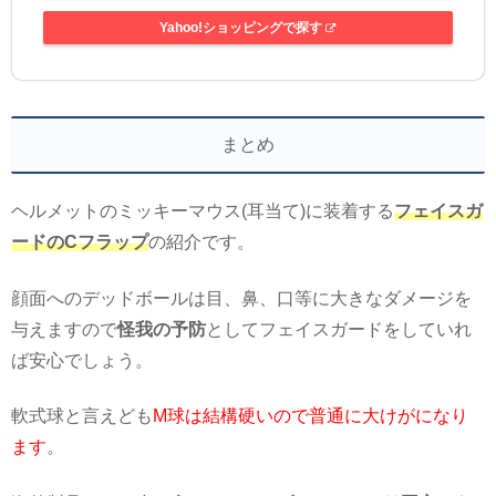
Yahoo!ショッピングで探す
まとめ
ヘルメットのミッキーマウス(耳当て)に装着する
フェイスガ
ードのCフラップ
の紹介です。
顔面へのデッドボールは目、鼻、口等に大きなダメージを
与えますので
怪我の予防
としてフェイスガードをしていれ
ば安心でしょう。
軟式球と言えども
M球は結構硬いので普通に大けがになり
ます
。