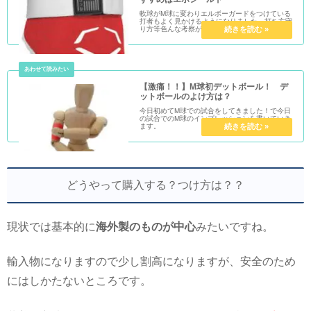
軟球がM球に変わりエルボーガードをつけている
打者もよく見かけるようになりました。打ち方守
り方等色んな考察がある中で、単純にボールが硬
くなりケガの心配も出てくるでしょう。M球のデ
ッドボール結構痛いです。当たり所悪ければ普通
にケガしますので、ケ...
【激痛！！】M球初デットボール！ デ
ットボールのよけ方は？
今日初めてM球での試合をしてきました！で今日
の試合でのM球のインプレッションを書いていき
ます。
どうやって購入する？つけ方は？？
現状では基本的に
海外製のものが中心
みたいですね。
輸入物になりますので少し割高になりますが、安全のため
にはしかたないところです。