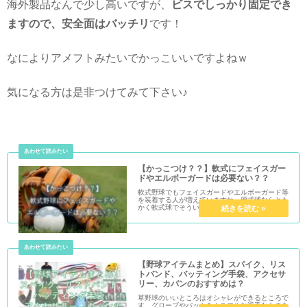
海外製品なんで少し高いですが、
ビスでしっかり固定でき
ますので、安全面はバッチリ
です！
なによりアメフトみたいでかっこいいですよねｗ
気になる方は是非つけてみて下さい♪
【かっこつけ？？】軟式にフェイスガー
ドやエルボーガードは必要ない？？
軟式野球でもフェイスガードやエルボーガード等
を装着する人が増えていますね。硬式球ならとも
かく軟式球でそういったものは必要なんでしょう
か？ひとによってはいらないでしょうと言う人も
いるでしょうが、果たしてどうなんでしょうか？
【野球アイテムまとめ】スパイク、リス
トバンド、バッティング手袋、アクセサ
リー、カバンのおすすめは？
草野球のいいところはオシャレができるところで
す。グローブやバットをカラフルな派手なものを