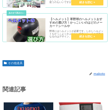
使うのもいいですが、それ以外にも色々なオシャ
レアイテムがあります。スパイク、手袋、リスト
バンド…これまで紹介してきたものをまとめてい
こうかと思います。
【ヘルメット】草野球のヘルメットおす
すめの選び方！かっこいいのはどのメー
カー？シールや
野球にはヘルメットが必要です。しかしヘルメッ
トもかっこよくかぶりたいですよね。そこで気に
なるのはデザイン、サイズ感、シールやフェイス
ガード等の装飾です。という事で、おすすめの選
び方を紹介します。
その他道具
makoto
関連記事