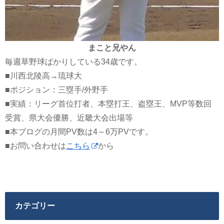
まこと兄やん
毎週草野球ばかりしている34歳です。
■川西北陵高→琉球大
■ポジション：三塁手/外野手
■実績：リーグ首位打者、本塁打王、盗塁王、MVP等数回
受賞、県大会優勝、近畿大会出場等
■本ブログの月間PV数は4～6万PVです。
■お問い合わせは
こちら
から
カテゴリー