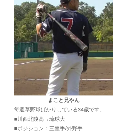
まこと兄やん
毎週草野球ばかりしている34歳です。
■川西北陵高→琉球大
■ポジション：三塁手/外野手