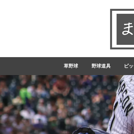
草野球
野球道具
ピッ