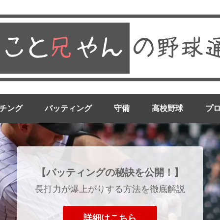
チング
バッティング
守備
高校野球
プ
【バッティングの秘訣を公開！】
長打力が爆上がりする方法を徹底解説
詳細はこちら