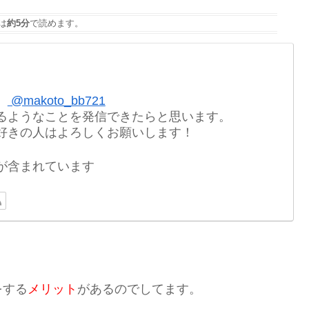
は
約5分
で読めます。
。
@makoto_bb721
るようなことを発信できたらと思います。
好きの人はよろしくお願いします！
が含まれています
。
をする
メリット
があるのでしてます。