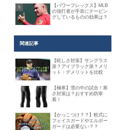
【パワーフレックス】MLB
の強打者が手首にテーピン
グしているものの効果は？
関連記事
【眩しさ対策】サングラス
派？アイブラック派？メリ
ット・デメリットを比較
【極寒】雪の中の試合！寒
さ対策は？おすすめ防寒
着！
【かっこつけ？？】軟式に
フェイスガードやエルボー
ガードは必要ない？？