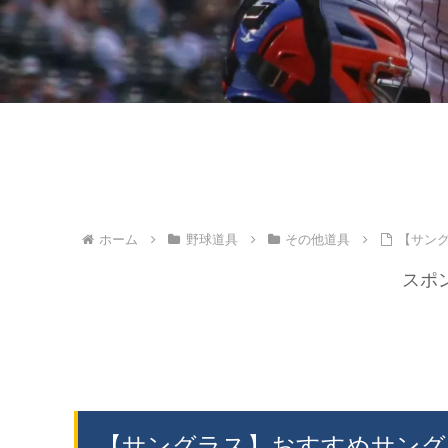
ホーム
野球道具
その他道具
【サン
スポ
【サングラス】おすすめサング